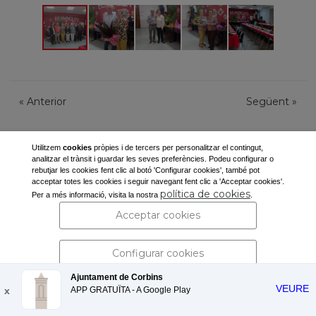
«
Anterior
Següent
»
Utilitzem
cookies
pròpies i de tercers per personalitzar el contingut,
analitzar el trànsit i guardar les seves preferències. Podeu configurar o
rebutjar les cookies fent clic al botó 'Configurar cookies', també pot
acceptar totes les cookies i seguir navegant fent clic a 'Acceptar cookies'.
Ajuntament de Corbins
política de cookies
Per a més informació, visita la nostra
.
Pl. de la Vila, s/n
Acceptar cookies
25137 Corbins (Lleida)
Tel: 973 190 117 -
secretaria@corbins.cat
Configurar cookies
Ajuntament de Corbins
VEURE
x
APP GRATUÏTA - A
Rebutjar cookies
Google Play
Avís legal i política de privacitat
| Protecció de dades personals