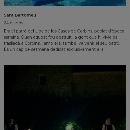
Sant Bartomeu
24 d’agost
Era el patró del Lloc de les Cases de Corbins, poblat d'època
sarraïna. Quan aquest fou destruït, la gent que hi vivia es
traslladà a Corbins, i amb ells, també va venir el seu patró.
És un cap de setmana dedicat exclusivament a la...