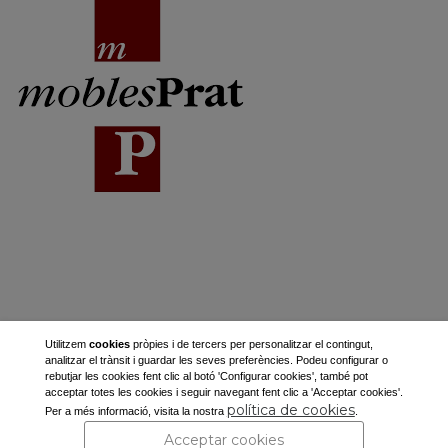
Utilitzem
cookies
pròpies i de tercers per personalitzar el contingut,
analitzar el trànsit i guardar les seves preferències. Podeu configurar o
rebutjar les cookies fent clic al botó 'Configurar cookies', també pot
acceptar totes les cookies i seguir navegant fent clic a 'Acceptar cookies'.
Ajuntament de Corbins
política de cookies
Per a més informació, visita la nostra
.
Pl. de la Vila, s/n
Acceptar cookies