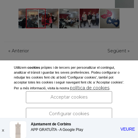
«
Anterior
Següent
»
Utilitzem
cookies
pròpies i de tercers per personalitzar el contingut,
analitzar el trànsit i guardar les seves preferències. Podeu configurar o
rebutjar les cookies fent clic al botó 'Configurar cookies', també pot
acceptar totes les cookies i seguir navegant fent clic a 'Acceptar cookies'.
Ajuntament de Corbins
política de cookies
Per a més informació, visita la nostra
.
Pl. de la Vila, s/n
Acceptar cookies
25137 Corbins (Lleida)
Tel: 973 190 117 -
secretaria@corbins.cat
Configurar cookies
Ajuntament de Corbins
VEURE
x
APP GRATUÏTA - A
Rebutjar cookies
Google Play
Avís legal i política de privacitat
| Protecció de dades personals