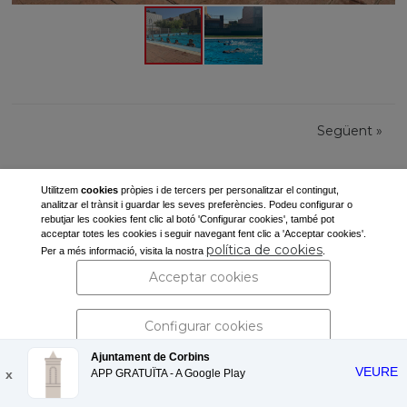
Següent
»
Utilitzem
cookies
pròpies i de tercers per personalitzar el contingut,
analitzar el trànsit i guardar les seves preferències. Podeu configurar o
rebutjar les cookies fent clic al botó 'Configurar cookies', també pot
acceptar totes les cookies i seguir navegant fent clic a 'Acceptar cookies'.
Ajuntament de Corbins
política de cookies
Per a més informació, visita la nostra
.
Pl. de la Vila, s/n
Acceptar cookies
25137 Corbins (Lleida)
Tel: 973 190 117 -
secretaria@corbins.cat
Configurar cookies
Ajuntament de Corbins
VEURE
x
APP GRATUÏTA - A
Rebutjar cookies
Google Play
Avís legal i política de privacitat
| Protecció de dades personals