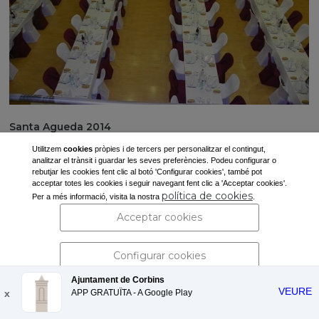
Santa Agueda 2014
Utilitzem
cookies
pròpies i de tercers per personalitzar el contingut,
analitzar el trànsit i guardar les seves preferències. Podeu configurar o
rebutjar les cookies fent clic al botó 'Configurar cookies', també pot
acceptar totes les cookies i seguir navegant fent clic a 'Acceptar cookies'.
política de cookies
Per a més informació, visita la nostra
.
Acceptar cookies
Configurar cookies
Ajuntament de Corbins
VEURE
x
APP GRATUÏTA - A
Rebutjar cookies
Google Play