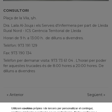
CONSULTORI
Plaça de la Vila, s/n.
Dra. Laila Al-Jouja i els Serveis d'Infermeria per part de Lleida
Rural Nord - ICS Gerència Territorial de Lleida
Horari de 9 h. a 13:00 h. de dilluns a divendres.
Telèfon: 973 191 129
Fax: 973 190 134
Telèfon per demanar visita: 973 73 61 04 . L'horari per poder
fer aquestes trucades és de 8:00 hores a 20:00 hores. De
dilluns a divendres
«
Anterior
Següent
»
Utilitzem
cookies
pròpies i de tercers per personalitzar el contingut,