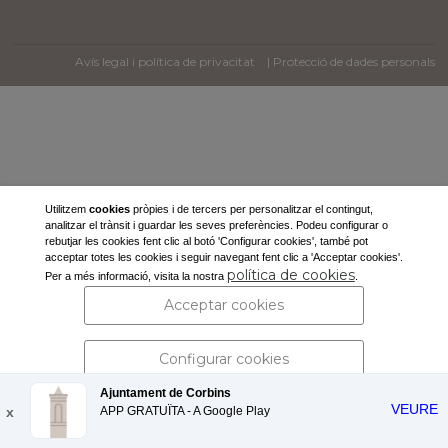
Avís legal i política de privacitat
| Protecció de dades personals
Utilitzem
cookies
pròpies i de tercers per personalitzar el contingut,
analitzar el trànsit i guardar les seves preferències. Podeu configurar o
rebutjar les cookies fent clic al botó 'Configurar cookies', també pot
acceptar totes les cookies i seguir navegant fent clic a 'Acceptar cookies'.
política de cookies
Per a més informació, visita la nostra
.
Acceptar cookies
Configurar cookies
Ajuntament de Corbins
VEURE
x
APP GRATUÏTA - A
Rebutjar cookies
Google Play