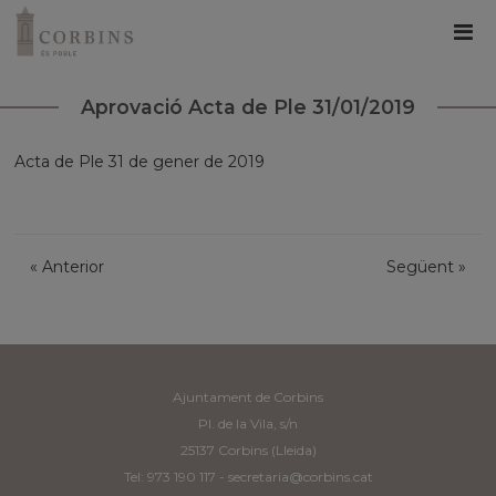
Aprovació Acta de Ple 31/01/2019
Acta de Ple 31 de gener de 2019
«
Anterior
Següent
»
Ajuntament de Corbins
Pl. de la Vila, s/n
25137 Corbins (Lleida)
Tel: 973 190 117 -
secretaria@corbins.cat