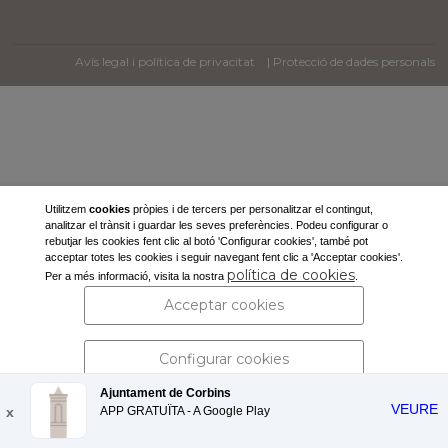
Avís legal i política de privacitat
| Protecció de dades personals
Utilitzem
cookies
pròpies i de tercers per personalitzar el contingut,
analitzar el trànsit i guardar les seves preferències. Podeu configurar o
rebutjar les cookies fent clic al botó 'Configurar cookies', també pot
acceptar totes les cookies i seguir navegant fent clic a 'Acceptar cookies'.
política de cookies
Per a més informació, visita la nostra
.
Acceptar cookies
Configurar cookies
Ajuntament de Corbins
VEURE
x
APP GRATUÏTA - A
Rebutjar cookies
Google Play