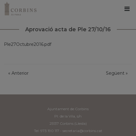
Aprovació acta de Ple 27/10/16
Ple27Octubre2016.pdf
«
Anterior
Següent
»
Ajuntament de Corbins
Pl. de la Vila, s/n
25137 Corbins (Lleida)
Tel: 973 190 117 -
secretaria@corbins.cat