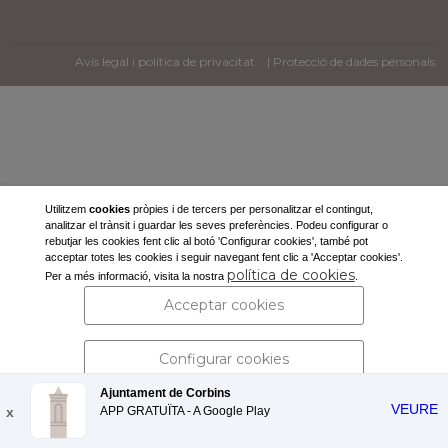
Avís legal i política de privacitat
| Protecció de dades personals
Utilitzem
cookies
pròpies i de tercers per personalitzar el contingut,
analitzar el trànsit i guardar les seves preferències. Podeu configurar o
rebutjar les cookies fent clic al botó 'Configurar cookies', també pot
acceptar totes les cookies i seguir navegant fent clic a 'Acceptar cookies'.
política de cookies
Per a més informació, visita la nostra
.
Acceptar cookies
Configurar cookies
Ajuntament de Corbins
VEURE
x
APP GRATUÏTA - A
Rebutjar cookies
Google Play