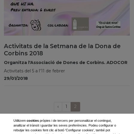
Activitats de la Setmana de la Dona de
Corbins 2018
Organitza l'Associació de Dones de Corbins. ADOCOR
Activitats del 5 a l'11 de febrer
29/01/2018
Página
(current)
‹
1
2
anterior
Utilitzem
cookies
pròpies i de tercers per personalitzar el contingut,
analitzar el trànsit i guardar les seves preferències. Podeu configurar o
rebutjar les cookies fent clic al botó 'Configurar cookies', també pot