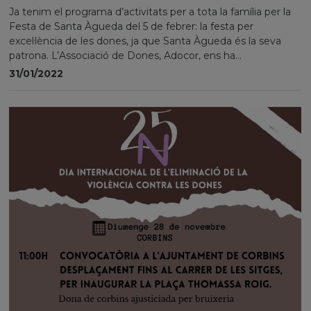
Ja tenim el programa d’activitats per a tota la família per la
Festa de Santa Àgueda del 5 de febrer: la festa per
excel·lència de les dones, ja que Santa Àgueda és la seva
patrona. L’Associació de Dones, Adocor, ens ha...
31/01/2022