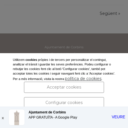
Següent
»
Ajuntament de Corbins
Pl. de la Vila, s/n
Utilitzem
cookies
pròpies i de tercers per personalitzar el contingut,
25137 Corbins (Lleida)
analitzar el trànsit i guardar les seves preferències. Podeu configurar o
Tel: 973 190 117 -
secretaria@corbins.cat
rebutjar les cookies fent clic al botó 'Configurar cookies', també pot
acceptar totes les cookies i seguir navegant fent clic a 'Acceptar cookies'.
política de cookies
Per a més informació, visita la nostra
.
Acceptar cookies
Avís legal i política de privacitat
| Protecció de dades personals
Configurar cookies
Ajuntament de Corbins
VEURE
x
APP GRATUÏTA - A
Rebutjar cookies
Google Play