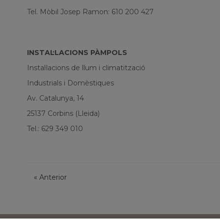
Tel. Mòbil Josep Ramon: 610 200 427
INSTAL·LACIONS PÀMPOLS
Instal·lacions de llum i climatització
Industrials i Domèstiques
Av. Catalunya, 14
25137 Corbins (Lleida)
Tel.: 629 349 010
«
Anterior