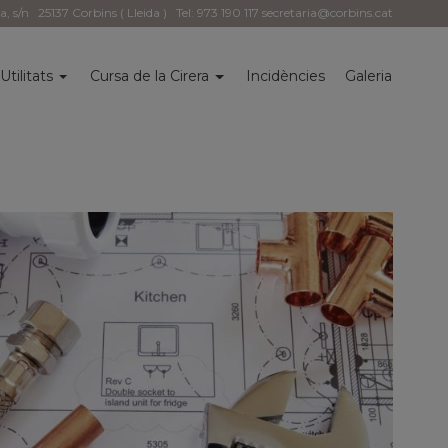
la, s/n
25137 Corbins ( Lleida )
Tel: 973 190 117
secretaria@corbins.cat
Utilitats
Cursa de la Cirera
Incidències
Galeria