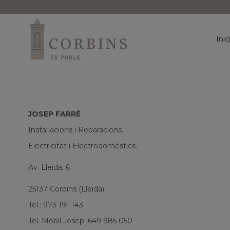
Inic
JOSEP FARRÉ
Instal·lacions i Reparacions.
Electricitat i Electrodomèstics.
Av. Lleida, 6
25137 Corbins (Lleida)
Tel.: 973 191 143
Tel. Mòbil Josep: 649 985 050