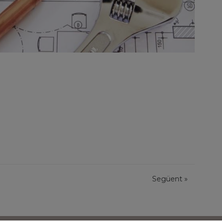
Següent
»