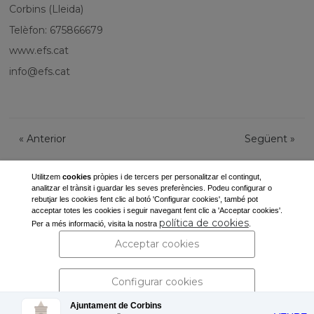
Corbins (Lleida)
Telèfon: 675866679
www.efs.cat
info@efs.cat
«
Anterior
Següent
»
Utilitzem
cookies
pròpies i de tercers per personalitzar el contingut,
analitzar el trànsit i guardar les seves preferències. Podeu configurar o
rebutjar les cookies fent clic al botó 'Configurar cookies', també pot
acceptar totes les cookies i seguir navegant fent clic a 'Acceptar cookies'.
Ajuntament de Corbins
política de cookies
Per a més informació, visita la nostra
.
Pl. de la Vila, s/n
Acceptar cookies
25137 Corbins (Lleida)
Tel: 973 190 117 -
secretaria@corbins.cat
Configurar cookies
Ajuntament de Corbins