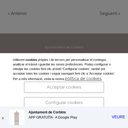
«
Anterior
Següent
»
Ajuntament de Corbins
Pl. de la Vila, s/n
Utilitzem
cookies
pròpies i de tercers per personalitzar el contingut,
25137 Corbins (Lleida)
analitzar el trànsit i guardar les seves preferències. Podeu configurar o
Tel: 973 190 117 -
secretaria@corbins.cat
rebutjar les cookies fent clic al botó 'Configurar cookies', també pot
acceptar totes les cookies i seguir navegant fent clic a 'Acceptar cookies'.
política de cookies
Per a més informació, visita la nostra
.
Acceptar cookies
Avís legal i política de privacitat
| Protecció de dades personals
Configurar cookies
Ajuntament de Corbins
VEURE
x
APP GRATUÏTA - A
Rebutjar cookies
Google Play