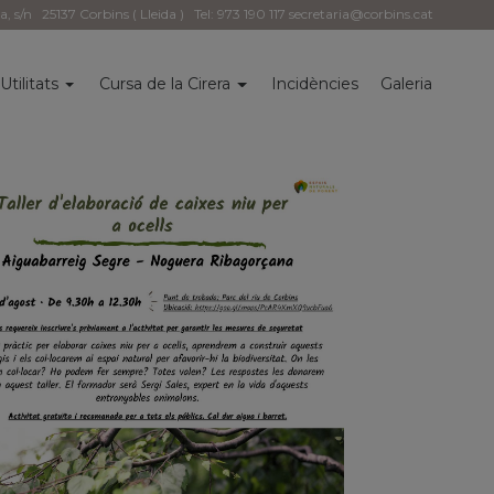
la, s/n
25137 Corbins ( Lleida )
Tel: 973 190 117
secretaria@corbins.cat
Utilitats
Cursa de la Cirera
Incidències
Galeria