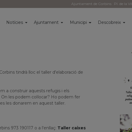
Ajuntament de Corbins
Pl. de la Vi
i
Notícies
Ajuntament
Municipi
Descobreix
rbins tindrà lloc el taller d'elaboració de
em a construir aquests refugis i els
tat. On les podem col·locar? Ho podem fer
s les donarem en aquest taller.
rbins 973 190117 o a l'enllaç:
Taller caixes