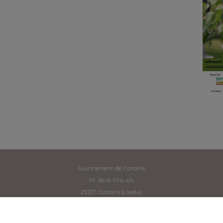
Ajuntament de Corbins
Pl. de la Vila, s/n
25137 Corbins (Lleida)
Tel: 973 190 117 -
secretaria@corbins.cat