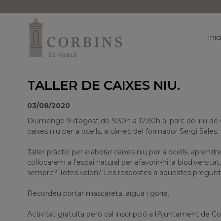
Inic
TALLER DE CAIXES NIU.
03/08/2020
Diumenge 9 d'agost de 9:30h a 12:30h al parc del riu de Co
caixes niu per a ocells, a càrrec del formador Sergi Sales.
Taller pràctic per elaborar caixes niu per a ocells, aprendr
col·locarem a l'espai natural per afavorir-hi la biodiversi
sempre? Totes valen? Les respostes a aquestes pregunte
Recordeu portar mascareta, aigua i gorra.
Activitat gratuïta però cal inscripció a l'Ajuntament de Co