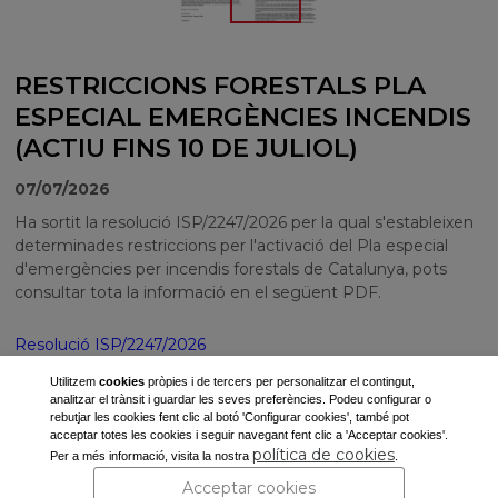
RESTRICCIONS FORESTALS PLA
ESPECIAL EMERGÈNCIES INCENDIS
(ACTIU FINS 10 DE JULIOL)
07/07/2026
Ha sortit la resolució ISP/2247/2026 per la qual s'estableixen
determinades restriccions per l'activació del Pla especial
d'emergències per incendis forestals de Catalunya, pots
consultar tota la informació en el següent PDF.
Resolució ISP/2247/2026
Utilitzem
cookies
pròpies i de tercers per personalitzar el contingut,
analitzar el trànsit i guardar les seves preferències. Podeu configurar o
rebutjar les cookies fent clic al botó 'Configurar cookies', també pot
acceptar totes les cookies i seguir navegant fent clic a 'Acceptar cookies'.
Ajuntament de Corbins
política de cookies
Per a més informació, visita la nostra
.
Pl. de la Vila, s/n
Acceptar cookies