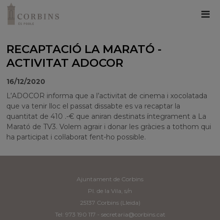
RECAPTACIÓ LA MARATÓ -
ACTIVITAT ADOCOR
16/12/2020
L’ADOCOR informa que a l’activitat de cinema i xocolatada
que va tenir lloc el passat dissabte es va recaptar la
quantitat de 410 .-€ que aniran destinats íntegrament a La
Marató de TV3. Volem agrair i donar les gràcies a tothom qui
ha participat i col·laborat fent-ho possible.
Ajuntament de Corbins
Pl. de la Vila, s/n
25137 Corbins (Lleida)
Tel: 973 190 117 -
secretaria@corbins.cat