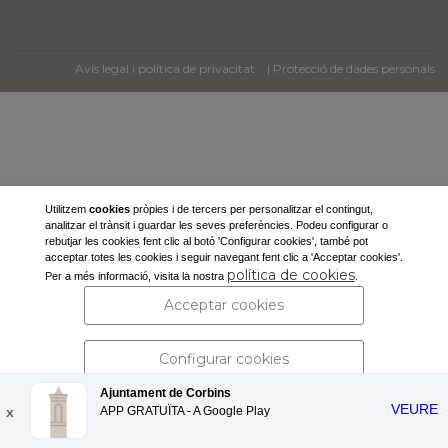
Avís legal i política de privacitat
| Protecció de dades personals
Utilitzem
cookies
pròpies i de tercers per personalitzar el contingut,
analitzar el trànsit i guardar les seves preferències. Podeu configurar o
rebutjar les cookies fent clic al botó 'Configurar cookies', també pot
acceptar totes les cookies i seguir navegant fent clic a 'Acceptar cookies'.
política de cookies
Per a més informació, visita la nostra
.
Acceptar cookies
Configurar cookies
Ajuntament de Corbins
VEURE
x
APP GRATUÏTA - A
Rebutjar cookies
Google Play