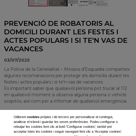
PREVENCIÓ DE ROBATORIS AL
DOMICILI DURANT LES FESTES I
ACTES POPULARS I SI TE'N VAS DE
VACANCES
03/07/2025
La Policia de la Generalitat – Mossos d’Esquadra
comparteix
algunes recomanacions per protegir els domicilis durant les
festes i actes populars i si te'n vas de vacances.
Es important saber que qualsevol persona pot trucar al 112
en qualsevol moment si observa alguna persona o vehicle
sospitós, així com per a informar de qualsevol emergència.
Utilitzem
cookies
pròpies i de tercers per personalitzar el contingut,
analitzar el trànsit i guardar les seves preferències. Podeu configurar o
rebutjar les cookies fent clic al botó 'Configurar cookies', també pot
acceptar totes les cookies i seguir navegant fent clic a 'Acceptar cookies'.