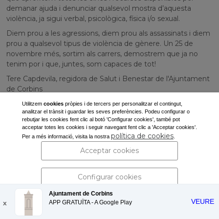
demanar ajuda i denunciar qualsevol mostra d’aquesta
violència, ja sigui verbal, psicològica, física i/o sexual.
Diem prou a les agressions, diem prou als assassinats i diem
prou a qualsevol tipus de violència de gènere. Un 25 de
novembre més, sortim als carrers, demostrem que ja no
tenim por i que, juntes, som capaces de tot!
Tere Capdevila, regidora de Salut i Benestar de l'Ajuntament
de Corbins
Utilitzem
cookies
pròpies i de tercers per personalitzar el contingut,
analitzar el trànsit i guardar les seves preferències. Podeu configurar o
rebutjar les cookies fent clic al botó 'Configurar cookies', també pot
acceptar totes les cookies i seguir navegant fent clic a 'Acceptar cookies'.
Ajuntament de Corbins
política de cookies
Per a més informació, visita la nostra
.
Pl. de la Vila, s/n
Acceptar cookies
25137 Corbins (Lleida)
Tel: 973 190 117 -
secretaria@corbins.cat
Configurar cookies
Ajuntament de Corbins
VEURE
x
APP GRATUÏTA - A
Rebutjar cookies
Google Play
Avís legal i política de privacitat
| Protecció de dades personals