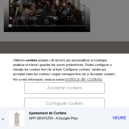
Ajuntament de Corbins
Utilitzem
cookies
pròpies i de tercers per personalitzar el contingut,
Pl. de la Vila, s/n
analitzar el trànsit i guardar les seves preferències. Podeu configurar o
25137 Corbins (Lleida)
rebutjar les cookies fent clic al botó 'Configurar cookies', també pot
acceptar totes les cookies i seguir navegant fent clic a 'Acceptar cookies'.
Tel: 973 190 117 -
secretaria@corbins.cat
política de cookies
Per a més informació, visita la nostra
.
Acceptar cookies
Avís legal i política de privacitat
| Protecció de dades personals
Configurar cookies
Ajuntament de Corbins
VEURE
x
APP GRATUÏTA - A
Rebutjar cookies
Google Play