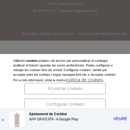
25137 Corbins (Lleida)
Tel: 973 190 117 -
secretaria@corbins.cat
Avís legal i política de privacitat
| Protecció de dades personals
Utilitzem
cookies
pròpies i de tercers per personalitzar el contingut,
analitzar el trànsit i guardar les seves preferències. Podeu configurar o
rebutjar les cookies fent clic al botó 'Configurar cookies', també pot
acceptar totes les cookies i seguir navegant fent clic a 'Acceptar cookies'.
política de cookies
Per a més informació, visita la nostra
.
Acceptar cookies
Configurar cookies
Ajuntament de Corbins
VEURE
x
APP GRATUÏTA - A
Rebutjar cookies
Google Play