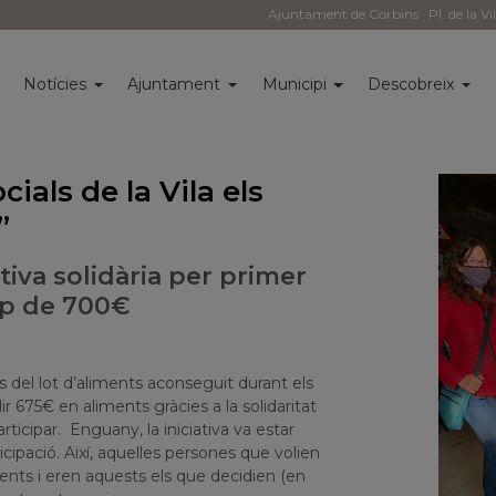
Ajuntament de Corbins
Pl. de la Vi
i
Notícies
Ajuntament
Municipi
Descobreix
ials de la Vila els
”
ativa solidària per primer
op de 700€
del lot d’aliments aconseguit durant els
ir 675€ en aliments gràcies a la solidaritat
rticipar. Enguany, la iniciativa va estar
icipació. Així, aquelles persones que volien
ments i eren aquests els que decidien (en