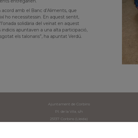
ments entregarien.
 en acord amb el Banc d’Aliments, que
ixí ho necessitessin. En aquest sentit,
 “l’onada solidària del veïnat en aquest
indicis apuntaven a una alta participació,
gotat els talonaris”, ha apuntat Verdú.
Ajuntament de Corbins
Pl. de la Vila, s/n
25137 Corbins (Lleida)
Tel: 973 190 117 -
secretaria@corbins.cat