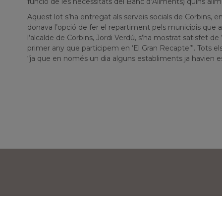
funció de les necessitats del Banc d’Aliments) quins ali
Aquest lot s’ha entregat als serveis socials de Corbins,
donava l’opció de fer el repartiment pels municipis que a
l’alcalde de Corbins, Jordi Verdú, s’ha mostrat satisfet de
primer any que participem en ‘El Gran Recapte’”. Tots els 
“ja que en només un dia alguns establiments ja havien es