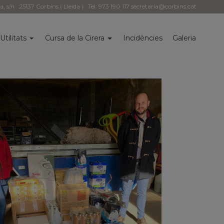
la, s/n
25137 Corbins ( Lleida )
Tel: 973 190 117
secretaria@corbins.cat
Utilitats
Cursa de la Cirera
Incidències
Galeria