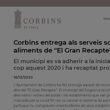
Inic
Corbins entrega als serveis soc
aliments de “El Gran Recapte
El municipi es va adherir a la inici
cop aquest 2020 i ha recaptat pr
16/12/2020
L’Ajuntament de Corbins ha fet entrega aquest dimecres 
dies de “El Gran Recapte”. El municipi del Segrià va recoll
dels veïns i veïnes del poble i els establiments que van pa
marcada per la covid-19 i es va canviar el sistema de part
participar-hi, compraven unes butlletes als seus establi