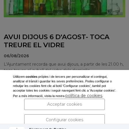
AVUI DIJOUS 6 D'AGOST- TOCA
TREURE EL VIDRE
06/08/2026
L'Ajuntament recorda que avui dijous, a partir de les 21.00 h,
toca treure el cubell del vidre dels domicilis.
Utilitzem
cookies
pròpies i de tercers per personalitzar el contingut,
analitzar el trànsit i guardar les seves preferències. Podeu configurar o
rebutjar les cookies fent clic al botó 'Configurar cookies', també pot
acceptar totes les cookies i seguir navegant fent clic a 'Acceptar cookies'.
Ajuntament de Corbins
política de cookies
Per a més informació, visita la nostra
.
Pl. de la Vila, s/n
Acceptar cookies
25137 Corbins (Lleida)
Tel: 973 190 117 -
secretaria@corbins.cat
Configurar cookies