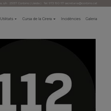
la, s/n
25137 Corbins ( Lleida )
Tel: 973 190 117
secretaria@corbins.cat
Utilitats
Cursa de la Cirera
Incidències
Galeria