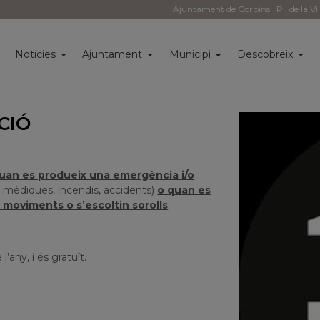
Ajuntament de Corbins
Pl. de la Vi
i
Notícies
Ajuntament
Municipi
Descobreix
CIÓ
quan es produeix una emergència i/o
s mèdiques, incendis, accidents)
o quan es
 moviments o s’escoltin sorolls
l’any, i és gratuït.