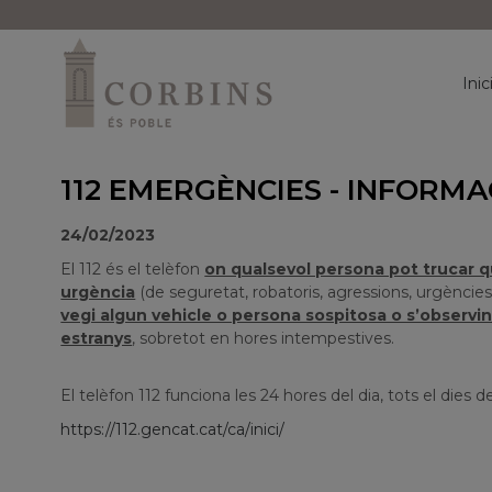
Inic
112 EMERGÈNCIES - INFORMA
24/02/2023
El 112 és el telèfon
on qualsevol persona pot trucar 
urgència
(de seguretat, robatoris, agressions, urgèncie
vegi algun vehicle o persona sospitosa o s’observin
estranys
, sobretot en hores intempestives.
El telèfon 112 funciona les 24 hores del dia, tots el dies de 
https://112.gencat.cat/ca/inici/