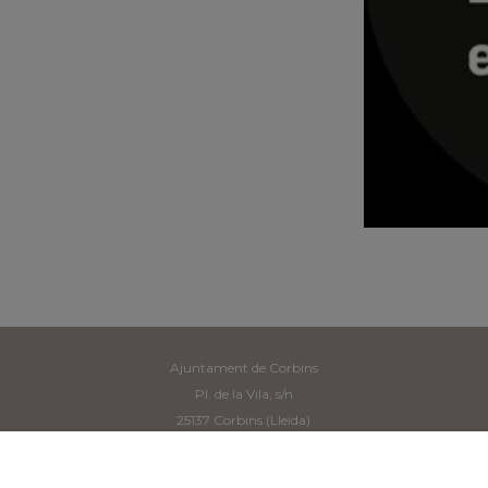
Ajuntament de Corbins
Pl. de la Vila, s/n
25137 Corbins (Lleida)
Tel: 973 190 117 -
secretaria@corbins.cat