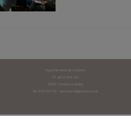
Ajuntament de Corbins
Pl. de la Vila, s/n
25137 Corbins (Lleida)
Tel: 973 190 117 -
secretaria@corbins.cat