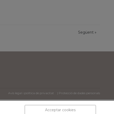
Següent
»
Avís legal i política de privacitat
| Protecció de dades personals
Acceptar cookies