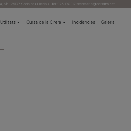
la, s/n
25137 Corbins ( Lleida )
Tel: 973 190 117
secretaria@corbins.cat
Utilitats
Cursa de la Cirera
Incidències
Galeria