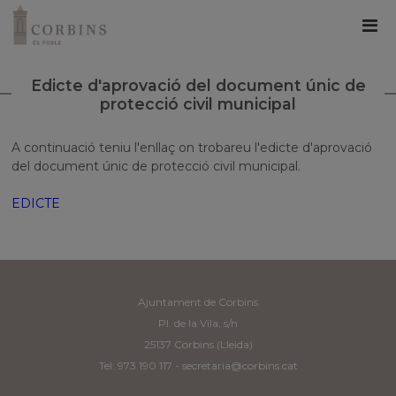
Edicte d'aprovació del document únic de
protecció civil municipal
A continuació teniu l'enllaç on trobareu l'edicte d'aprovació
del document únic de protecció civil municipal.
EDICTE
Ajuntament de Corbins
Pl. de la Vila, s/n
25137 Corbins (Lleida)
Tel: 973 190 117 -
secretaria@corbins.cat