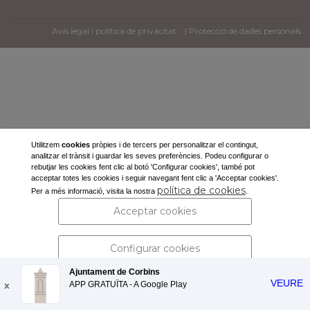
Avís legal i política de privacitat
| Protecció de dades personals
Utilitzem
cookies
pròpies i de tercers per personalitzar el contingut,
analitzar el trànsit i guardar les seves preferències. Podeu configurar o
rebutjar les cookies fent clic al botó 'Configurar cookies', també pot
acceptar totes les cookies i seguir navegant fent clic a 'Acceptar cookies'.
política de cookies
Per a més informació, visita la nostra
.
Acceptar cookies
Configurar cookies
Ajuntament de Corbins
VEURE
x
APP GRATUÏTA - A
Rebutjar cookies
Google Play