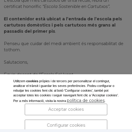
L’escola que més cartutxos de tinta reculli, rebrà un
certificat honorífic
“Escola Sostenible en Cartutxos”.
El contenidor està ubicat a l’entrada de l’escola pels
cartutxos domèstics i pels cartutxos més grans al
passadís del primer pis
.
Penseu que cuidar del medi ambient és responsabilitat de
tothom.
Salutacions,
Equip docent de l’Escola Sol Ixent
Utilitzem
cookies
pròpies i de tercers per personalitzar el contingut,
analitzar el trànsit i guardar les seves preferències. Podeu configurar o
rebutjar les cookies fent clic al botó 'Configurar cookies', també pot
acceptar totes les cookies i seguir navegant fent clic a 'Acceptar cookies'.
Ajuntament de Corbins
política de cookies
Per a més informació, visita la nostra
.
Pl. de la Vila, s/n
Acceptar cookies
25137 Corbins (Lleida)
Tel: 973 190 117 -
secretaria@corbins.cat
Configurar cookies